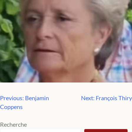
Previous:
Benjamin
Next:
François Thiry
Navigation
Coppens
de
Recherche
l’article