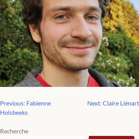
Previous:
Fabienne
Next:
Claire Liénart
Navigation
Holsbeeks
de
Recherche
l’article