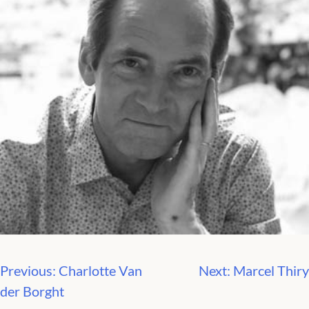
Previous:
Charlotte Van
Next:
Marcel Thiry
Navigation
der Borght