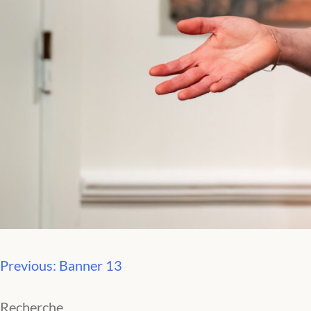
Previous:
Banner 13
Navigation
de
Recherche