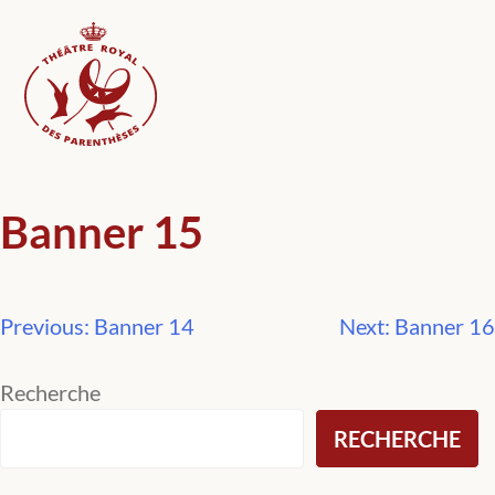
Skip
to
content
Banner 15
Previous:
Banner 14
Next:
Banner 16
Navigation
de
Recherche
RECHERCHE
l’article