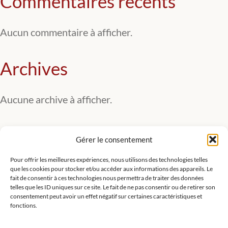
Commentaires récents
Aucun commentaire à afficher.
Archives
Aucune archive à afficher.
Catégories
Gérer le consentement
Pour offrir les meilleures expériences, nous utilisons des technologies telles
Aucune catégorie
que les cookies pour stocker et/ou accéder aux informations des appareils. Le
fait de consentir à ces technologies nous permettra de traiter des données
telles que les ID uniques sur ce site. Le fait de ne pas consentir ou de retirer son
consentement peut avoir un effet négatif sur certaines caractéristiques et
fonctions.
Contact
Nous rejoindre
Nous soutenir